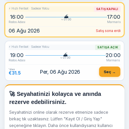
⚡ Hızlı Feribot · Sadece Yolcu
SATIŞ KAPALI
16:00
17:00
≈ 01:00
Rodos Adası
Marmaris
06 Ağu 2026
Satış sona erdi
⚡ Hızlı Feribot · Sadece Yolcu
SATIŞA AÇIK
19:00
20:00
≈ 01:00
Rodos Adası
Marmaris
'den
Per, 06 Ağu 2026
Seç →
€31.5
🚀 Seyahatinizi kolayca ve anında
rezerve edebilirsiniz.
Seyahatinizi online olarak rezerve etmenize sadece
birkaç tık uzaktasınız. Lütfen "Kayıt Ol / Giriş Yap"
seçeneğine tıklayın. Daha önce kullandıysanız kullanıcı