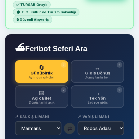
✅ TURSAB Onaylı
🏠 T.C. Kültür ve Turizm Bakanlığı
🔒 Güvenli Alışveriş
⛴
Feribot Seferi Ara
?
?
🔄
↔
Günübirlik
Gidiş Dönüş
Aynı gün git-dön
Dönüş tarihi belli
?
?
📅
→
Açık Bilet
Tek Yön
Dönüş tarihi açık
Sadece gidiş
📍 KALKIŞ LIMANI
📍 VARIŞ LIMANI
⇄