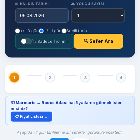
📅 KALKIŞ TARIHI
👥 YOLCU SAYISI
+/- 3 gün
+/- 1 gün
Seçili tarih
🔍 Sefer Ara
🏷 Sadece İndirimli
1
2
3
4
💶
Marmaris → Rodos Adası
hat fiyatlarını görmek ister
misiniz?
📋 Fiyat Listesi →
Aşağıda ±1 gün tarihlerine ait seferler görüntülenmektedir.