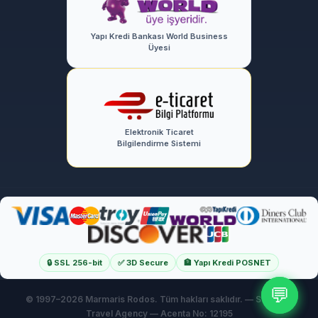
Yapı Kredi Bankası World Business
Üyesi
Elektronik Ticaret
Bilgilendirme Sistemi
🔒 SSL 256-bit
✅ 3D Secure
🏦 Yapı Kredi POSNET
💬
💬
© 1997–
2026 Marmaris Rodos. Tüm hakları saklıdır. — SUNMED
Travel Agency — Acenta No: 12195