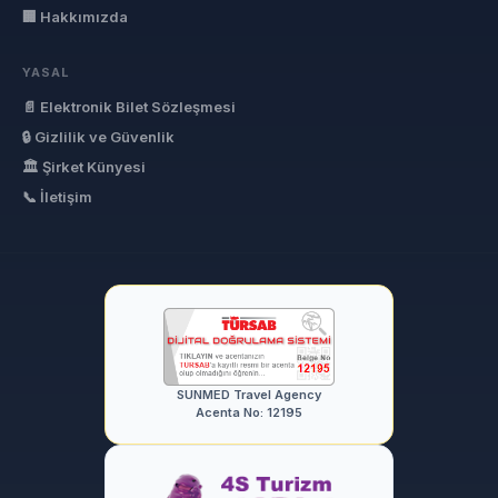
🏢 Hakkımızda
YASAL
📄 Elektronik Bilet Sözleşmesi
🔒 Gizlilik ve Güvenlik
🏛 Şirket Künyesi
📞 İletişim
SUNMED Travel Agency
Acenta No: 12195