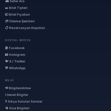
⛴ Sefer Ara
🎫 Bilet Tipleri
💶 Bilet Fiyatları
💳 Ödeme Şekilleri
📋 Rezervasyon Koşulları
SOSYAL MEDYA
📘 Facebook
📸 Instagram
🐦 X / Twitter
💬 WhatsApp
BILGI
📢 Bilgilendirme
ℹ Genel Bilgiler
❓ Sıkça Sorulan Sorular
🛂 Vize Bilgileri