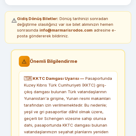
Gidiş Dönüş Biletler:
Dönüş tarihinizi sonradan
⚠️
değiştirme olasılığınız var ise bilet alımınızın hemen
sonrasında
info@marmarisrodos.com
adresine e-
posta göndererek bildiriniz.
⚠️
Önemli Bilgilendirme
🇹🇷 KKTC Damgası Uyarısı —
Pasaportunda
Kuzey Kıbrıs Türk Cumhuriyeti (KKTC) giriş-
çıkış damgası bulunan Türk vatandaşlarının
Yunanistan'a girişine, Yunan resmi makamları
tarafından izin verilmemektedir. Bu nedenle;
yeşil ve gri pasaportlar dâhil olmak üzere,
geçerli bir Schengen vizesine sahip olunsa
dahi, pasaportunda KKTC damgası bulunan
vatandaşlarımızın seyahat planlarını yeniden