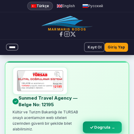
Türkçe
English
Русский
MARMARIS RODOS
Kayıt Ol
Giriş Yap
Online Feribot Bileti | Marm
Sunmed Travel Agency —
Belge No: 12195
Kültür ve Turizm Bakanlığı ile TURSAB
onaylı acentamızın web siteleri
üzerinden güvenli bir şekilde bilet
Dogrula →
alabilirsiniz.