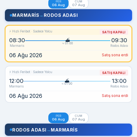
PER
CUM
06 Aug
07 Aug
MARMARIS
→
RODOS ADASI
⚡ Hızlı Feribot · Sadece Yolcu
SATIŞ KAPALI
08:30
09:30
≈ 01:00
Marmaris
Rodos Adası
06 Ağu 2026
Satış sona erdi
⚡ Hızlı Feribot · Sadece Yolcu
SATIŞ KAPALI
12:00
13:00
≈ 01:00
Marmaris
Rodos Adası
06 Ağu 2026
Satış sona erdi
PER
CUM
06 Aug
07 Aug
RODOS ADASI
→
MARMARIS