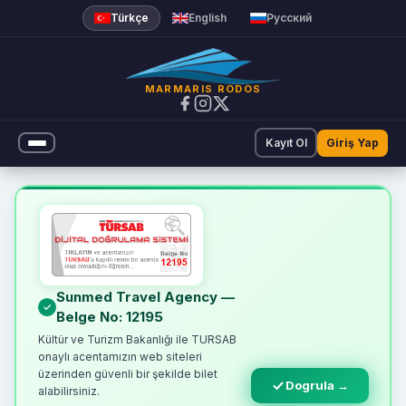
Türkçe
English
Русский
MARMARIS RODOS
Kayıt Ol
Giriş Yap
Online Feribot Bileti | Marm
Sunmed Travel Agency —
Belge No: 12195
Kültür ve Turizm Bakanlığı ile TURSAB
onaylı acentamızın web siteleri
üzerinden güvenli bir şekilde bilet
Dogrula →
alabilirsiniz.