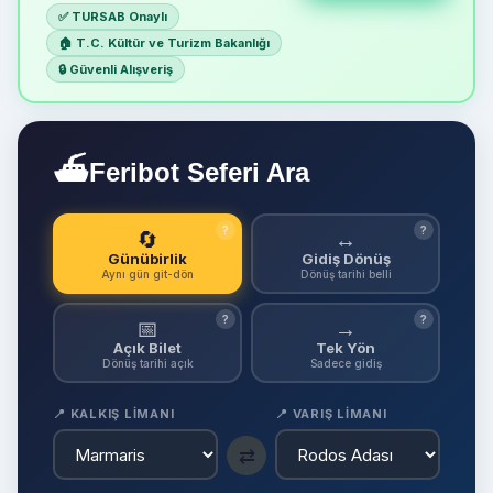
✅ TURSAB Onaylı
🏠 T.C. Kültür ve Turizm Bakanlığı
🔒 Güvenli Alışveriş
⛴
Feribot Seferi Ara
?
?
🔄
↔
Günübirlik
Gidiş Dönüş
Aynı gün git-dön
Dönüş tarihi belli
?
?
📅
→
Açık Bilet
Tek Yön
Dönüş tarihi açık
Sadece gidiş
📍 KALKIŞ LIMANI
📍 VARIŞ LIMANI
⇄