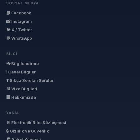
SOSYAL MEDYA
📘 Facebook
📸 Instagram
🐦 X / Twitter
💬 WhatsApp
BILGI
📢 Bilgilendirme
ℹ Genel Bilgiler
❓ Sıkça Sorulan Sorular
🛂 Vize Bilgileri
🏢 Hakkımızda
YASAL
📄 Elektronik Bilet Sözleşmesi
🔒 Gizlilik ve Güvenlik
🏛 Şirket Künyesi