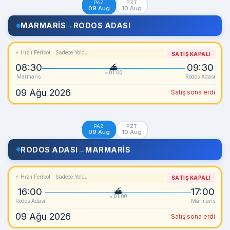
PAZ
PZT
09 Aug
10 Aug
MARMARIS
→
RODOS ADASI
⚡ Hızlı Feribot · Sadece Yolcu
SATIŞ KAPALI
08:30
09:30
≈ 01:00
Marmaris
Rodos Adası
09 Ağu 2026
Satış sona erdi
PAZ
PZT
09 Aug
10 Aug
RODOS ADASI
→
MARMARIS
⚡ Hızlı Feribot · Sadece Yolcu
SATIŞ KAPALI
16:00
17:00
≈ 01:00
Rodos Adası
Marmaris
09 Ağu 2026
Satış sona erdi