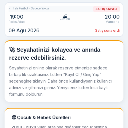
⚡ Hızlı Feribot · Sadece Yolcu
SATIŞ KAPALI
19:00
20:00
≈ 01:00
Rodos Adası
Marmaris
09 Ağu 2026
Satış sona erdi
🚀 Seyahatinizi kolayca ve anında
rezerve edebilirsiniz.
Seyahatinizi online olarak rezerve etmenize sadece
birkaç tık uzaktasınız. Lütfen "Kayıt Ol / Giriş Yap"
seçeneğine tıklayın. Daha önce kullandıysanız kullanıcı
adınızı ve şifrenizi giriniz. Yeniyseniz lütfen kısa kayıt
formunu doldurun.
🧒 Çocuk & Bebek Ücretleri
2020 - 2023
yılları arasında doğanlar çocuk sınıfına