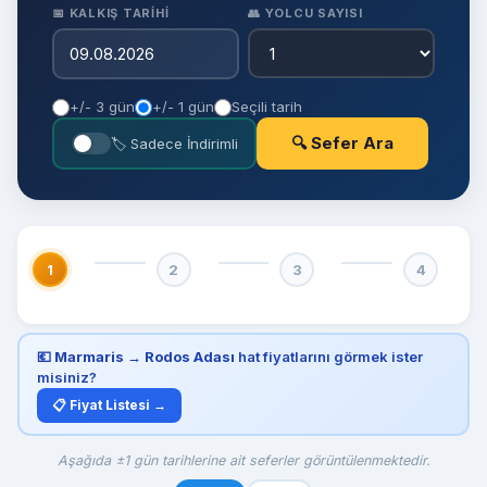
📅 KALKIŞ TARIHI
👥 YOLCU SAYISI
+/- 3 gün
+/- 1 gün
Seçili tarih
🔍 Sefer Ara
🏷 Sadece İndirimli
1
2
3
4
💶
Marmaris → Rodos Adası
hat fiyatlarını görmek ister
misiniz?
📋 Fiyat Listesi →
Aşağıda ±1 gün tarihlerine ait seferler görüntülenmektedir.