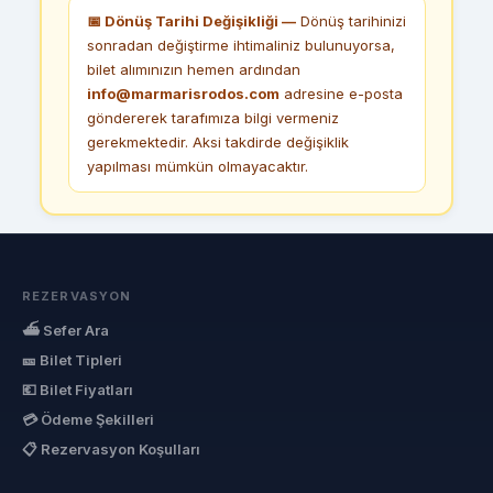
📅 Dönüş Tarihi Değişikliği —
Dönüş tarihinizi
sonradan değiştirme ihtimaliniz bulunuyorsa,
bilet alımınızın hemen ardından
info@marmarisrodos.com
adresine e-posta
göndererek tarafımıza bilgi vermeniz
gerekmektedir. Aksi takdirde değişiklik
yapılması mümkün olmayacaktır.
REZERVASYON
⛴ Sefer Ara
🎫 Bilet Tipleri
💶 Bilet Fiyatları
💳 Ödeme Şekilleri
📋 Rezervasyon Koşulları